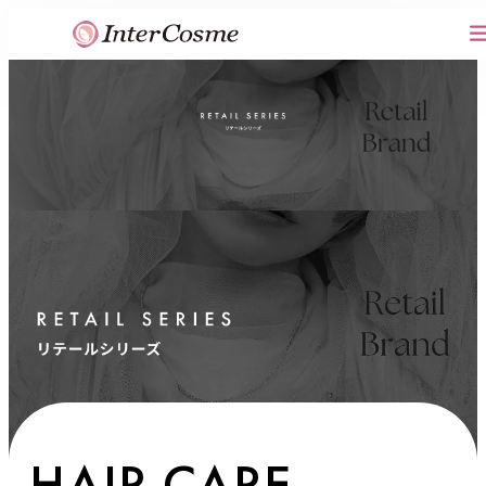
内
容
を
ス
キ
ッ
プ
HAIR CARE