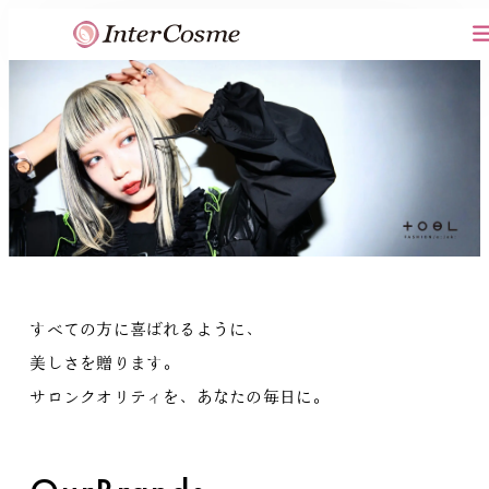
内
容
を
ス
キ
ッ
プ
すべての方に喜ばれるように、
美しさを贈ります。
サロンクオリティを、あなたの毎日に。