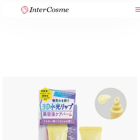
内
容
を
ス
キ
ッ
プ