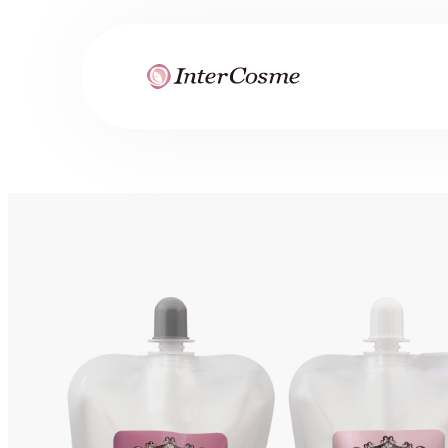
内
容
を
ス
キ
ッ
プ