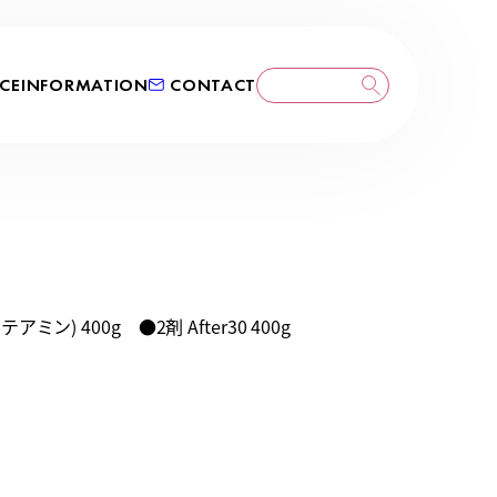
CE
INFORMATION
CONTACT
ン) 400g ●2剤 After30 400g