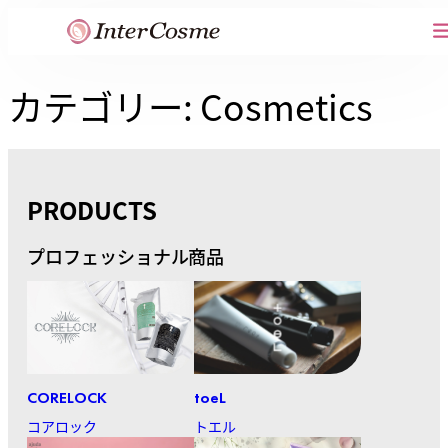
内
容
を
カテゴリー:
Cosmetics
ス
キ
ッ
プ
PRODUCTS
プロフェッショナル商品
CORELOCK
toeL
コアロック
トエル