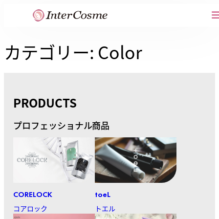
内
容
を
カテゴリー:
Color
ス
キ
ッ
プ
PRODUCTS
プロフェッショナル商品
CORELOCK
toeL
コアロック
トエル