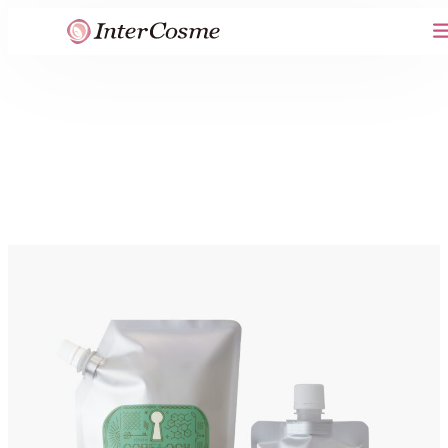
内
容
を
ス
キ
ッ
プ