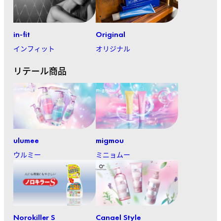
in-fit
Original
インフィット
オリジナル
リテール商品
ulumee
migmou
ウルミー
ミニョムー
Norokiller S
Canael Style